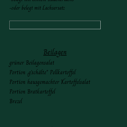
-oder belegt mit Lachsersatz
Beilagen
grüner Beilagensalat
Portion ,g'schälte" Pellkartoffel
Portion hausgemachter Kartoffelsalat
Portion Bratkartoffel
Brezel