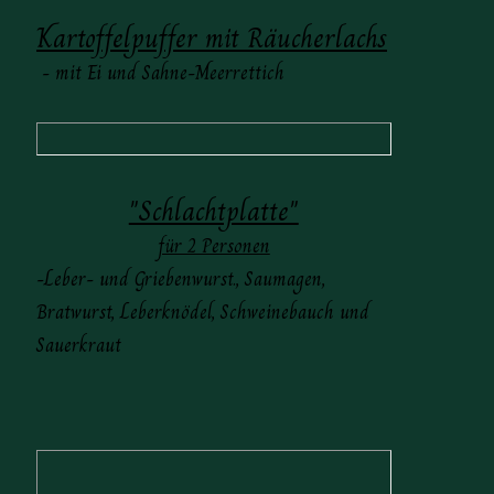
Kartoffelpuffer mit Räucherlachs
- mit Ei und Sahne-Meerrettich
"Schlachtplatte"
für 2 Personen
-Leber- und Griebenwurst., Saumagen,
Bratwurst, Leberknödel, Schweinebauch und
Sauerkraut