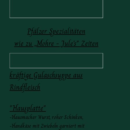
Pfälzer Spezialitäten
wie zu „Mohre - Jule's" Zeiten
kräftige Gulaschsuppe aus
Rindfleisch
"Hausplatte"
-Hausmacher Wurst, roher Schinken,
-Handkäse mit Zwiebeln garniert mit