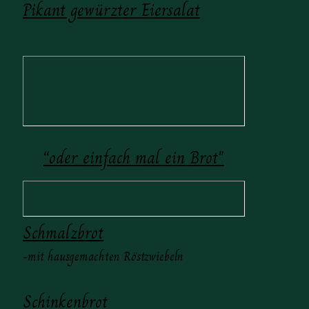
Pikant gewürzter Eiersalat
“oder einfach mal ein Brot"
Schmalzbrot
-mit hausgemachten Röstzwiebeln
Schinkenbrot